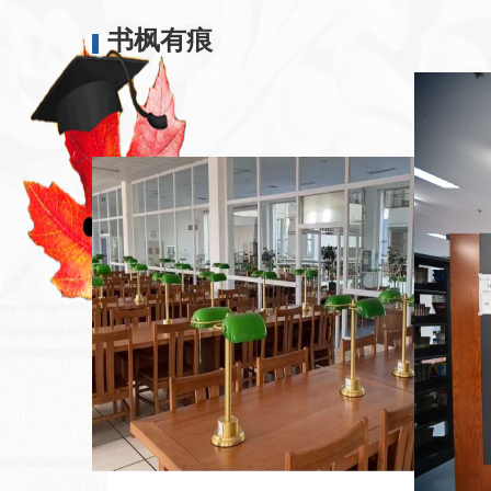
2023-10
书枫有痕
小图动态丨稳扎稳打！圆满完
30
工作
2023-06
小图动态丨关于试用牛津期刊
01
2023-06
资源动态 | 关于停订ASME等
09
2025-05
资源动态丨关于试用威科先行
30
2025-04
资源动态丨关于试用掌阅精选
25
2025-04
资源动态丨关于试用《Nature Rev
12