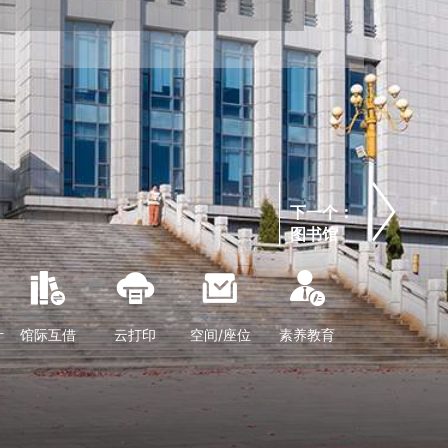
下一个：
图书馆
计
馆际互借
云打印
空间/座位
素养教育