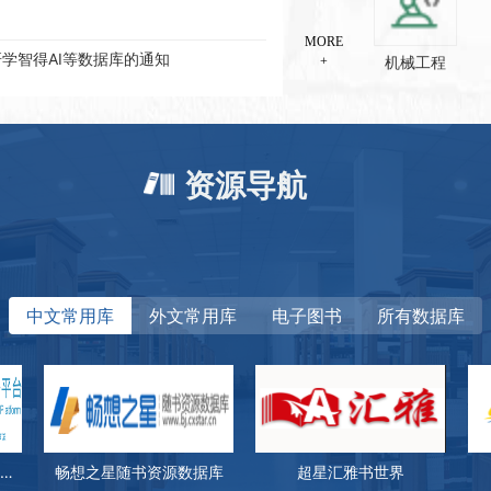
学智得AI等数据库的通知
I统计数据
MORE
机械工程
+
r东欧期刊合集”的通知
究与本校建筑彩绘解读分享会成功举办
造业数字资源平台”的通知
资源导航
印报刊资料”数据库的通知
Robotics》的通知
域
所有数据库
中文常用库
外文常用库
电子图书
所有数据库
摘及全文库（CSA）的通知
响应校友捐书倡议校友返校捐赠图书
五种子刊的通知
工程热物理学会热机气动热力学和流体机械
中国研究数据服务平台（CNRDS）
畅想之星随书资源数据库
超星汇雅书世界