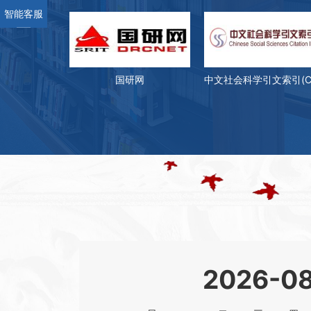
2026-07
资源动态丨超星（汇雅）图书
智能客服
18
关于举办“2026年大学生‘AI
2024-04
03
通知
2026-07
资源动态丨关于试用Artlib世
11
国研网
牢记初心 勇担使命 | 学校4
2024-04
02
书记“七一”重要讲话
2026-07
资源动态丨AI赋能图书馆科技
22
【ESI快报No.72】ESI物理
2024-03
02
2026-07
资源动态丨泛研全球科研项目
01
2024-03
资源动态丨PNAS美国科学院
29
2023-12
2026-0
资源动态丨关于试用国防工业
14
2023-12