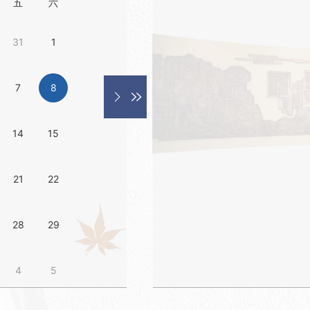
五
六
IMechE)现刊数据库开通试用了！
31
1
（易学术）外文学术资源库开通试用了！
7
8
等数据库的通知
14
15
21
22
—中国名著经典文库
28
29
升级了！
4
5
电子书展开幕了！