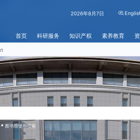
—科幻文学经典文库上线了！
Englis
2026年8月7日
界艺术鉴赏库的通知
首页
科研服务
知识产权
素养教育
资
2026-07-24
文献服务——星火科研助手开通了！
引论文推荐
2026-07-23
二十一届全国环境力学学术会议邀请您参加
2026-07-23
攻略
2026-07-23
数据库开通试用了！
31
院报开通试用了！
图书馆使用指南
出版社数字图书馆的通知