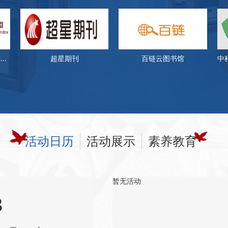
—科幻文学经典文库上线了！
+信息素养’大赛哈尔滨工程大学选拔赛”的
界艺术鉴赏库的通知
中文社会科学引文索引(CSSCI)
超星期刊
百链云图书馆
个基层党组织联合组织收看并热议习近平总
文献服务——星火科研助手开通了！
学学科高被引论文推荐
数据库开通试用了！
活动日历
活动展示
素养教育
院报开通试用了！
暂无活动
8
出版社数字图书馆的通知