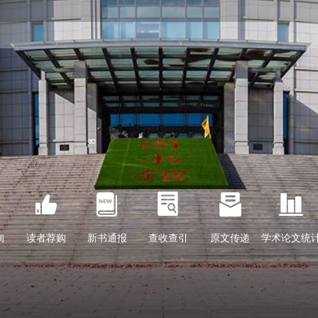
IMechE)现刊数据库开通试用了！
（易学术）外文学术资源库开通试用了！
等数据库的通知
—中国名著经典文库
询
读者荐购
新书通报
查收查引
原文传递
学术论文统
升级了！
电子书展开幕了！