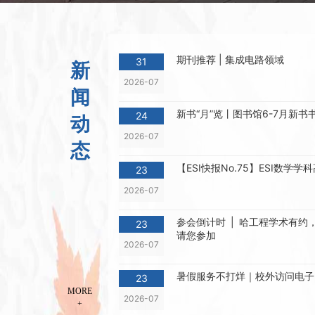
2023-10
小图动态丨稳扎稳打！圆满完
30
工作
期刊推荐 | 集成电路领域
2023-06
31
新
2026-07
小图动态丨关于试用牛津期刊
闻
01
新书“月”览丨图书馆6-7月新书
2023-06
24
动
2026-07
资源动态 | 关于停订ASME等
态
09
【ESI快报No.75】ESI数学
2025-05
23
2026-07
资源动态丨关于试用威科先行
30
参会倒计时 | 哈工程学术有
2025-04
23
请您参加
2026-07
资源动态丨关于试用掌阅精选
25
暑假服务不打烊｜校外访问电子
2025-04
23
MORE
2026-07
+
资源动态丨关于试用《Nature Rev
12