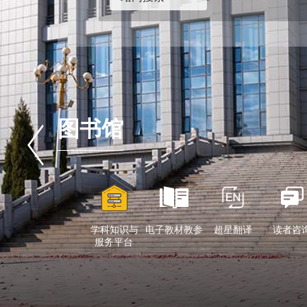
资源动态丨英国机械工程师协会(
30
2023-11
资源动态丨E-Academic
20
2023-11
图书馆
小图动态丨关于停订Emerald
15
2023-11
资源动态丨超星（汇雅）图书
10
2023-11
学科知识与
电子教材教参
超星翻译
读者咨
小图动态丨智慧芽专利数据库
08
服务平台
2023-11
小图动态丨2023年书香校园
16