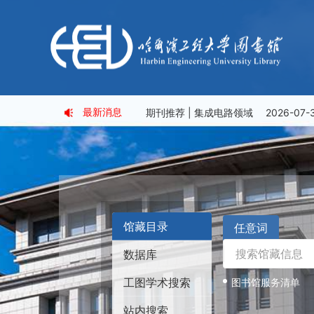
智慧门户平台提供在线自助建站服务。平台易用，用户使用拖拽方式、所见即所得，搭建过程轻松、零代码；具有丰富的模板体现不同行业的特征与风格；布局模块搭配样式模板，满足用户的各类样式需求；添加内容多方式，可本地添加和外接数据；持续统计分析数据，用户随时掌握网站概况。
资源动态丨超星（汇雅）图书
18
2024-04
资源动态丨关于试用Artlib世
11
2024-04
最新消息
新书“月”览丨图书馆6-7月新书书单
资源动态丨AI赋能图书馆科技
22
【ESI快报No.75】ESI数学学科高被
参会倒计时 | 哈工程学术有约，第
2024-03
暑假服务不打烊｜校外访问电子资源全
资源动态丨泛研全球科研项目
期刊推荐 | 集成电路领域
2026-07-
01
2024-03
馆藏目录
任意词
资源动态丨PNAS美国科学院
29
数据库
2023-12
工图学术搜索
图书馆服务清单
资源动态丨关于试用国防工业
14
站内搜索
2023-12