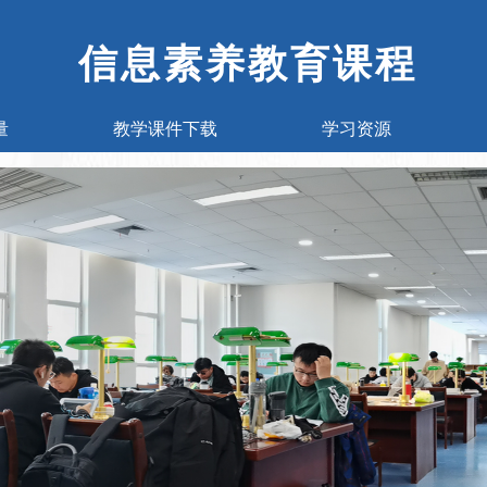
信
息
素
养
教
育
课
程
量
教学课件下载
学习资源