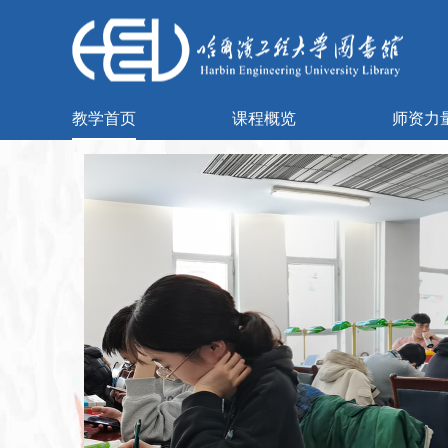
智慧门户平台提供在线自助建站服务。平台易用，用户使用拖拽方式、所见即所得，搭建过程轻松、零代码；具有丰富的模板体现不同行业的特征与风格；布局模块搭配样式模板，满足用户的各类样式需求；添加内容多方式，可本地添加和外接数据；持续统计分析数据，用户随时掌握网站概况。
教学首页
课程概览
师资力